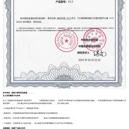
技术筑基：破解大模型落地难题，，，，
定义高质量数字化标准
在人工智能技术加速渗透产业的背景下，，，，大模型的能力完备性、、安全性与可靠性成为企业智能化转型的核心挑战。。中国信通院发起的“大模型基础能力完
备性测评”，，，，旨在通过科学化评测体系筛选高质量技术底座，，，为行业树立标杆。。
“人生就是博问学”平台交出了一份硬核技术答卷：
• 数据安全：全链路隐私保护机制支持私域知识隔离训练与动态权限管控。。。
• 性能优化：分布式算力调度与多模型协同技术，，，推动千亿级参数模型推理效率提升。。。
• 工程效率：“开箱即用”AI工程流水线，，将大模型开发部署周期较于行业平均水平明显缩短。。
创新赋能：构建产业级AI范式